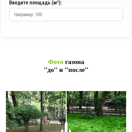
Введите площадь (м²):
Фото
газона
"до" и "после"