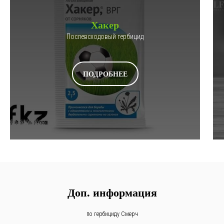
Хакер
Послевсходовый гербицид
ПОДРОБНЕЕ
Доп. информация
по гербициду Смерч