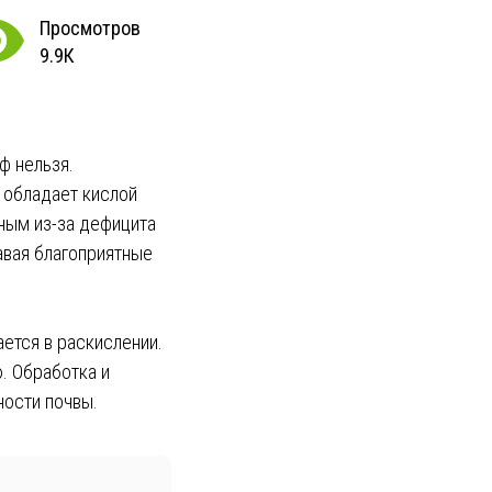
Просмотров
9.9К
ф нельзя.
 обладает кислой
ным из-за дефицита
авая благоприятные
ается в раскислении.
. Обработка и
ности почвы.