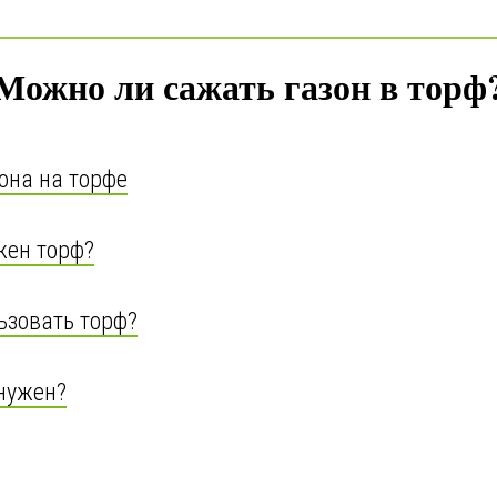
Можно ли сажать газон в торф
она на торфе
жен торф?
ьзовать торф?
нужен?