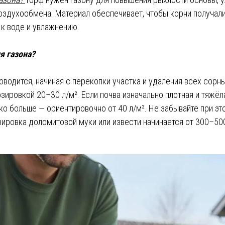
воздухообмена. Материал обеспечивает, чтобы корни получал
 к воде и увлажнению.
я газона?
водится, начиная с перекопки участка и удаления всех сорн
озировкой 20–30 л/м². Если почва изначально плотная и тяжёл
ко больше — ориентировочно от 40 л/м². Не забывайте при эт
ировка доломитовой муки или извести начинается от 300–500 