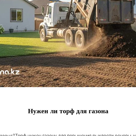
Нужен ли торф для газона
газона?
Торф нужен газону для повышения рыхлости основы, у