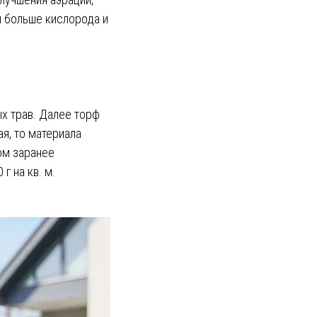
и больше кислорода и
ых трав. Далее торф
ая, то материала
ом заранее
г на кв. м.